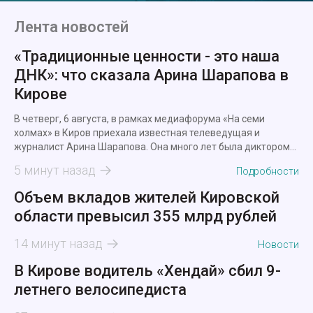
Лента новостей
«Традиционные ценности - это наша
ДНК»: что сказала Арина Шарапова в
Кирове
В четверг, 6 августа, в рамках медиафорума «На семи
холмах» в Киров приехала известная телеведущая и
журналист Арина Шарапова. Она много лет была диктором
новостей, а сейчас ведет утреннее шоу на федеральном
5 минут назад
Подробности
канале.
Объем вкладов жителей Кировской
области превысил 355 млрд рублей
14 минут назад
Новости
В Кирове водитель «Хендай» сбил 9-
летнего велосипедиста