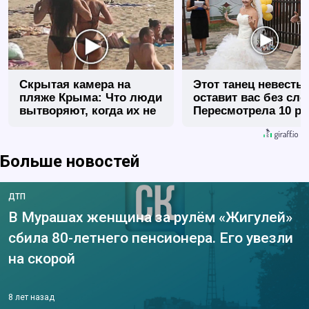
Скрытая камера на
Этот танец невесты
пляже Крыма: Что люди
оставит вас без сло
вытворяют, когда их не
Пересмотрела 10 ра
видят...
Больше новостей
ДТП
В Мурашах женщина за рулём «Жигулей»
сбила 80-летнего пенсионера. Его увезли
на скорой
8 лет назад