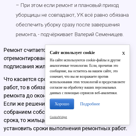
– При этом если ремонт и плановый приход
уборщицы не совпадают, УК всё равно обязана
обеспечить уборку сразу после завершения
ремонта, - подчёркивает Валерий Семенищев.
Ремонт считается оконченным после сдачи
x
Сайт использует cookie
отремонтированного чистого подъезда и
На сайте используются cookie-файлы и другие
подписания жильцами акта приёма.
аналогичные технологии. Если, прочитав это
сообщение, вы остаетесь на нашем сайте, это
означает, что вы не возражаете против
Что касается сроков выполнения ремонтных
использования этих технологий и предоставляете
работ, то в обязанности УК входит проведение
согласие на обработку ваших персональных
данных с помощью сервисов веб-аналитики.
ремонта до окончания межремонтного периода.
Если же решение о ремонте принимается общим
Хорошо
Подробнее
собранием собственников до окончания этого
CookieWidget
срока, то жильцы также должны дополнительно
установить сроки выполнения ремонтных работ.