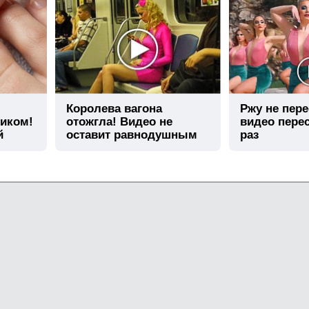
Королева вагона
Ржу не пере
тиком!
отожгла! Видео не
видео пере
й
оставит равнодушным
раз