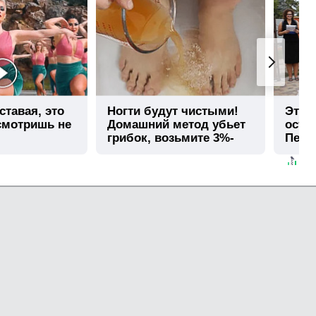
ставая, это
Ногти будут чистыми!
Этот
смотришь не
Домашний метод убьет
остав
грибок, возьмите 3%-
Пере
ю…