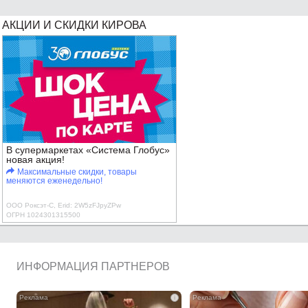
АКЦИИ И СКИДКИ КИРОВА
В супермаркетах «Система Глобус»
новая акция!
Максимальные скидки, товары
меняются еженедельно!
ООО Роксэт-С, Erid: 2W5zFJpyZPw
ОГРН 1024301315500
ИНФОРМАЦИЯ ПАРТНЕРОВ
i