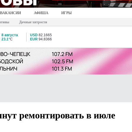
ВАКАНСИИ
АФИША
ИГРЫ
ативы
Дачные хитрости
8 августа
USD
82.1665
23.1°
C
EUR
94.8366
чнут ремонтировать в июле