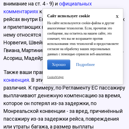
внимание на ст. 4 - 9) и
официальных
комментариях
к нему. Они действуют на всех
x
Сайт использует cookie
рейсах внутри Евросоюза, а также на вылетающих
На сайте используются cookie-файлы и другие
и прилетающих в Евросоюз. В данном случае к
аналогичные технологии. Если, прочитав это
сообщение, вы остаетесь на нашем сайте, это
нему относятся 28 стран ЕС, а также Исландия,
означает, что вы не возражаете против
Норвегия, Швейцария, Гваделупа, Французская
использования этих технологий и предоставляете
согласие на обработку ваших персональных
Гвиана, Мартиника, Реюньон, Майотта, Сен-Мартен,
данных с помощью сервисов веб-аналитики.
Асориш, Мадейра и Канарские острова.
Хорошо
Подробнее
Также ваши права регламентирует
Монреальская
CookieWidget
конвенция
. В этих документах есть небольшие
различия. К примеру, по Регламенту ЕС пассажиру
выплачивают денежную компенсацию за время,
которое он потерял из-за задержки, по
Монреальской конвенции - за вред, причинённый
пассажиру из-за задержки рейса, повреждения
или утраты багажа, а размер выплаты