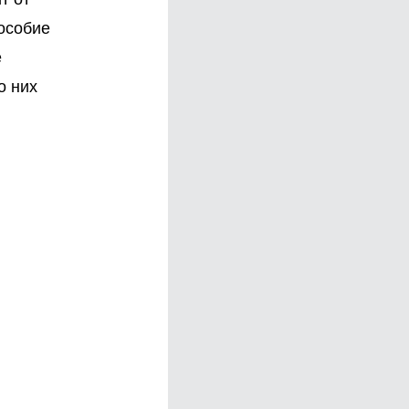
особие
е
о них