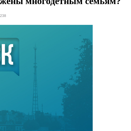
ожены многодетным семьям?
9238