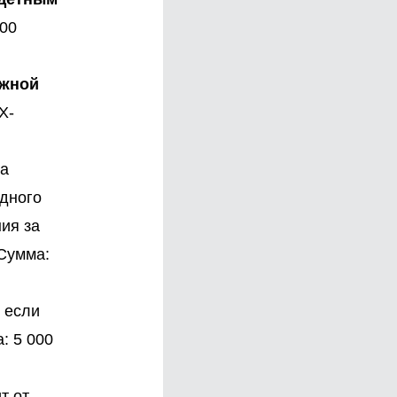
000
ежной
Х-
а
одного
ия за
 Сумма:
, если
: 5 000
т от