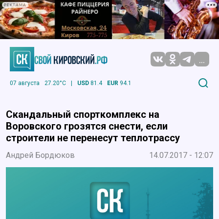
РЕКЛАМА
...
07 августа
27.20°C
|
USD
81.4
EUR
94.1
Скандальный спорткомплекс на
Воровского грозятся снести, если
строители не перенесут теплотрассу
Андрей Бордюков
14.07.2017 - 12:07