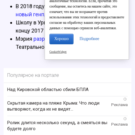
аналогичные технологии. Если, прочитав это
В 2018 году в Кирове начнут разрабатывать
сообщение, вы остаетесь на нашем сайте, это
означает, что вы не возражаете против
новый генплан
сроком на 20 лет
использования этих технологий и предоставляете
Школу в Урванцево
обещают построить
к
согласие на обработку ваших персональных
данных с помощью сервисов веб-аналитики.
концу 2017 года
Мэрия
разработала
новый проект сцены на
Хорошо
Подробнее
Театральной площади
CookieWidget
Популярное на портале
Над Кировской областью сбили БПЛА
i
Скрытая камера на пляже Крыма: Что люди
вытворяют, когда их не видят...
i
Ролик длится несколько секунд, а смеяться вы
будете долго