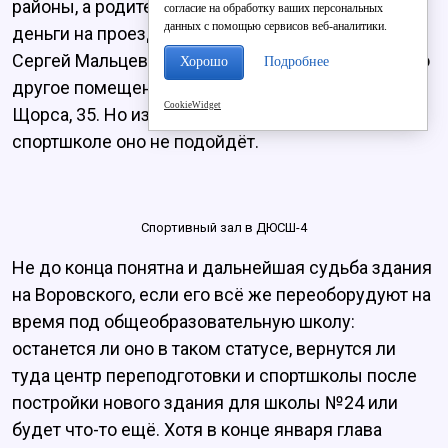
районы, а родителям - тратить дополнительные
согласие на обработку ваших персональных
данных с помощью сервисов веб-аналитики.
деньги на проезд в транспорте. Тренер ДЮСШ-4
Сергей Мальцев рассказал, что предложено было
Хорошо
Подробнее
другое помещение - в здании бывших яслей на
CookieWidget
Щорса, 35. Но из-за маленькой площади
спортшколе оно не подойдёт.
Спортивный зал в ДЮСШ-4
Не до конца понятна и дальнейшая судьба здания
на Воровского, если его всё же переоборудуют на
время под общеобразовательную школу:
останется ли оно в таком статусе, вернутся ли
туда центр переподготовки и спортшколы после
постройки нового здания для школы №24 или
будет что-то ещё. Хотя в конце января глава