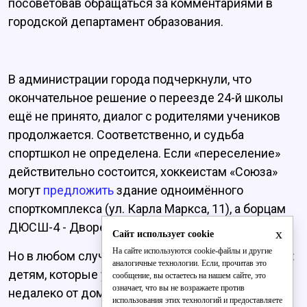
посоветовав обращаться за комментариями в
городской департамент образования.
В администрации города подчеркнули, что
окончательное решение о переезде 24-й школы
ещё не принято, диалог с родителями учеников
продолжается. Соответственно, и судьба
спортшкол не определена. Если «переселение»
действительно состоится, хоккеистам «Союза»
могут
предложить
здание одноимённого
спорткомплекса (ул. Карла Маркса, 11), а борцам
ДЮСШ-4 - Дворец единоборств (ул. Мира, 46).
x
Сайт использует cookie
На сайте используются cookie-файлы и другие
Но в любом случае появляются новые проблемы:
аналогичные технологии. Если, прочитав это
детям, которые уже привыкли заниматься
сообщение, вы остаетесь на нашем сайте, это
означает, что вы не возражаете против
недалеко от дома, придётся ездить в другие
использования этих технологий и предоставляете