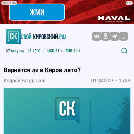
РЕКЛАМА
...
07 августа
18.10°C
|
USD
81.4
EUR
94.1
Вернётся ли в Киров лето?
Андрей Бордюков
01.08.2019 - 15:39