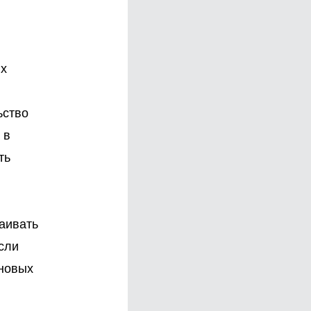
их
ьство
 в
ть
аивать
сли
новых