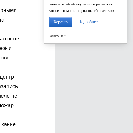
согласие на обработку ваших персональных
зорными
данных с помощью сервисов веб-аналитики.
та
Подробнее
Хорошо
CookieWidget
массовые
ной и
ове, -
 центр
азались
исле не
Пожар
ыкание