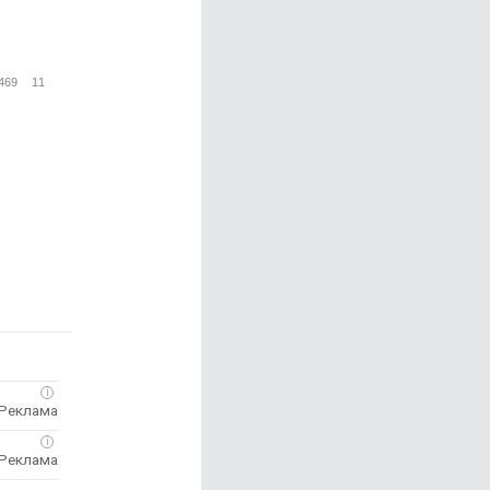
469
11
i
i