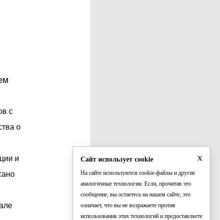
ем
ов с
ства о
x
ции и
Сайт использует cookie
На сайте используются cookie-файлы и другие
сано
аналогичные технологии. Если, прочитав это
сообщение, вы остаетесь на нашем сайте, это
але
означает, что вы не возражаете против
использования этих технологий и предоставляете