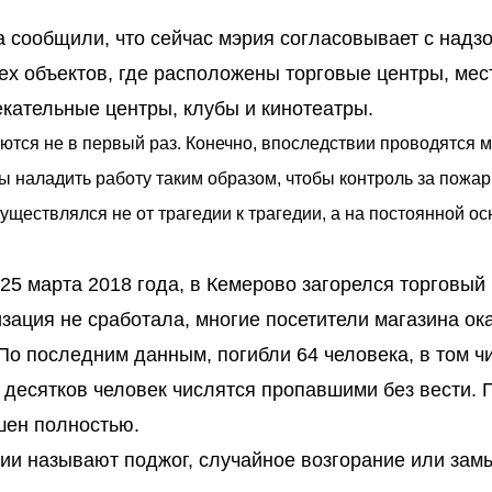
а сообщили, что сейчас мэрия согласовывает с над
х объектов, где расположены торговые центры, мес
кательные центры, клубы и кинотеатры.
аются не в первый раз. Конечно, впоследствии проводятся 
ы наладить работу таким образом, чтобы контроль за пожар
ществлялся не от трагедии к трагедии, а на постоянной осн
25 марта 2018 года, в Кемерово загорелся торговый
ация не сработала, многие посетители магазина ок
о последним данным, погибли 64 человека, в том ч
 десятков человек числятся пропавшими без вести. 
ушен полностью.
ии называют поджог, случайное возгорание или зам