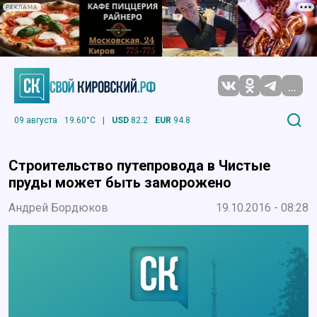
РЕКЛАМА
...
09 августа
19.60°C
|
USD
82.2
EUR
94.8
Строительство путепровода в Чистые
пруды может быть заморожено
Андрей Бордюков
19.10.2016 - 08:28