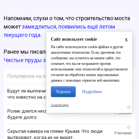
Напомним, слухи о том, что строительство моста
может
замедлиться, появились ещё летом
текущего года.
x
Сайт использует cookie
На сайте используются cookie-файлы и другие
Ранее мы писали, что
стало с путепроводом в
аналогичные технологии. Если, прочитав это
сообщение, вы остаетесь на нашем сайте, это
Чистые пруды за год.
означает, что вы не возражаете против
использования этих технологий и предоставляете
согласие на обработку ваших персональных
Популярное на портале
данных с помощью сервисов веб-аналитики.
Будут ли выплачивать 13-ю пенсию в 2026 году:
Хорошо
Подробнее
что известно на сегодня
CookieWidget
i
Ролик длится несколько секунд, а смеяться вы
будете долго
i
Скрытая камера на пляже Крыма: Что люди
вытворяют, когда их не видят...