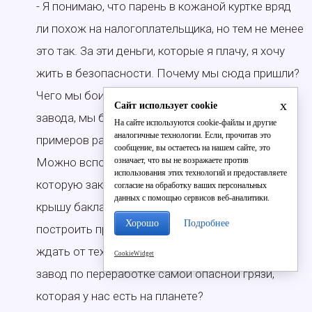
- Я понимаю, что парень в кожаной куртке вряд
ли похож на налогоплательщика, но тем не менее
это так. За эти деньги, которые я плачу, я хочу
жить в безопасности. Почему мы сюда пришли?
Чего мы боимся? Мы боимся не столько этого
x
Сайт использует cookie
завода, мы боимся, как его построят. [...] Плохих
На сайте используются cookie-файлы и другие
аналогичные технологии. Если, прочитав это
примеров работы государства гораздо больше.
сообщение, вы остаетесь на нашем сайте, это
означает, что вы не возражаете против
Можно вспомнить несчастную «Зенит-Арену»,
использования этих технологий и предоставляете
которую закрыли через месяц, потому что
согласие на обработку ваших персональных
данных с помощью сервисов веб-аналитики.
крышу бакланы погрызли. Если у нас не могут
Хорошо
Подробнее
построить просто коробку с крышей, то что
ждать от тех же людей, которые будут строить
CookieWidget
завод по переработке самой опасной грязи,
которая у нас есть на планете?