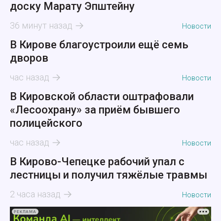
доску Марату Эпштейну
36 минут назад
Новости
В Кирове благоустроили ещё семь
дворов
час назад
Новости
В Кировской области оштрафовали
«Лесоохрану» за приём бывшего
полицейского
час назад
Новости
В Кирово-Чепецке рабочий упал с
лестницы и получил тяжёлые травмы
2 часа назад
Новости
РЕКЛАМА