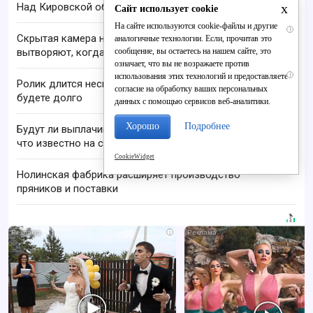
x
Над Кировской областью сбили БПЛА
Сайт использует cookie
На сайте используются cookie-файлы и другие
i
Скрытая камера на пляже Крыма: Что люди
аналогичные технологии. Если, прочитав это
сообщение, вы остаетесь на нашем сайте, это
вытворяют, когда их не видят...
означает, что вы не возражаете против
i
использования этих технологий и предоставляете
Ролик длится несколько секунд, а смеяться вы
согласие на обработку ваших персональных
будете долго
данных с помощью сервисов веб-аналитики.
Хорошо
Подробнее
Будут ли выплачивать 13-ю пенсию в 2026 году:
что известно на сегодня
CookieWidget
Нолинская фабрика расширяет производство
пряников и поставки
i