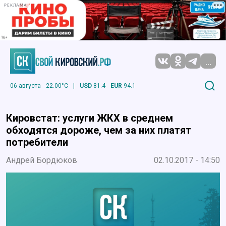
РЕКЛАМА
...
06 августа
22.00°C
|
USD
81.4
EUR
94.1
Кировстат: услуги ЖКХ в среднем
обходятся дороже, чем за них платят
потребители
Андрей Бордюков
02.10.2017 - 14:50