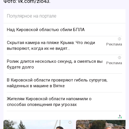
Фото: vk.com/zlo43.
Популярное на портале
Над Кировской областью сбили БПЛА
i
Скрытая камера на пляже Крыма: Что люди
вытворяют, когда их не видят...
i
Ролик длится несколько секунд, а смеяться вы
будете долго
В Кировской области проверяют гибель супругов,
найденных в машине в Вятке
Жителям Кировской области напомнили о
способах оповещения при угрозах
i