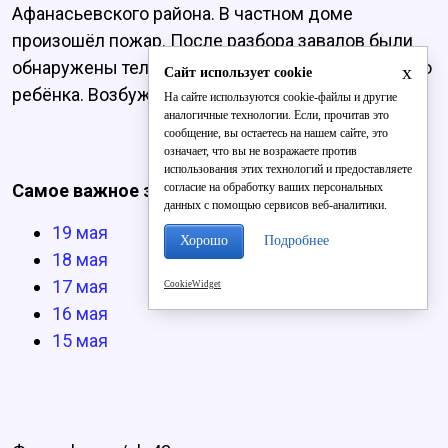
Афанасьевского района. В частном доме
произошёл пожар. После разбора завалов были
обнаружены тела 48-летней женщины и 2-летнего
x
Сайт использует cookie
ребёнка. Возбуждено уголовное дело.
На сайте используются cookie-файлы и другие
аналогичные технологии. Если, прочитав это
сообщение, вы остаетесь на нашем сайте, это
означает, что вы не возражаете против
использования этих технологий и предоставляете
согласие на обработку ваших персональных
Самое важное за неделю:
данных с помощью сервисов веб-аналитики.
19 мая
Хорошо
Подробнее
18 мая
17 мая
CookieWidget
16 мая
15 мая