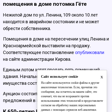
помещения в доме потомка Гёте
Нежилой дом по ул. Ленина, 109 около 10 лет
находится в аварийном состоянии и не может
обрести собственника.
Помещения в доме на пересечении улиц Ленина и
Красноармейской выставили на продажу.
Соответствующее постановление
опуб
ликовали
на сайте администрации Кирова.
Единым лотом хотят продать пять помещений
x
здания. Начальная стоимость продаваемого
Сайт использует cookie
имущества составляет 13 млн 62 тыс. рублей.
На сайте используются cookie-файлы и другие
аналогичные технологии. Если, прочитав это
сообщение, вы остаетесь на нашем сайте, это
Аукцион состоится с открытой формой подачи
означает, что вы не возражаете против
предложений в электронной форме.
использования этих технологий и предоставляете
согласие на обработку ваших персональных
данных с помощью сервисов веб-аналитики.
К 650-летию Кирова на Спасской