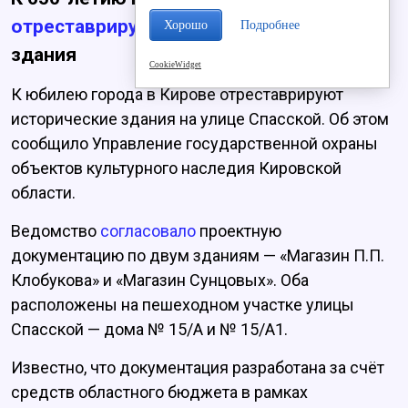
отреставрируют
два исторических
Хорошо
Подробнее
здания
CookieWidget
К юбилею города в Кирове отреставрируют
исторические здания на улице Спасской. Об этом
сообщило Управление государственной охраны
объектов культурного наследия Кировской
области.
Ведомство
согласовало
проектную
документацию по двум зданиям — «Магазин П.П.
Клобукова» и «Магазин Сунцовых». Оба
расположены на пешеходном участке улицы
Спасской — дома № 15/А и № 15/А1.
Известно, что документация разработана за счёт
средств областного бюджета в рамках