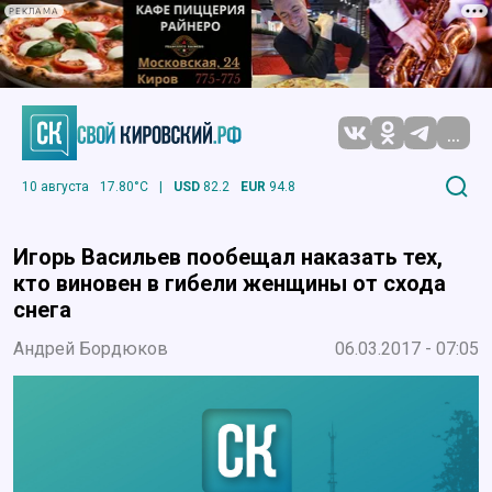
РЕКЛАМА
...
10 августа
17.80°C
|
USD
82.2
EUR
94.8
Игорь Васильев пообещал наказать тех,
кто виновен в гибели женщины от схода
снега
Андрей Бордюков
06.03.2017 - 07:05