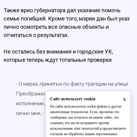
Также врио губернатора дал указание помочь
семье погибшей. Кроме того, мэрии дан был указ
лично осмотреть все опасные объекты и
отчитаться о результатах.
Не остались без внимания и городские УК,
которые теперь ждут тотальные проверки.
- О мерах, принятых по факту трагедии на улице
Преображенской в Кирове, а также об
x
Сайт использует cookie
исполнении данных поручений, докладывать
На сайте используются cookie-файлы и другие
аналогичные технологии. Если, прочитав это
лично мне, - сказал Игорь Васильев.
сообщение, вы остаетесь на нашем сайте, это
означает, что вы не возражаете против
использования этих технологий и предоставляете
согласие на обработку ваших персональных