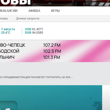
ВАКАНСИИ
АФИША
ИГРЫ
ативы
Дачные хитрости
7 августа
USD
81.4077
25.4°
C
EUR
94.0585
ВЫПИШИТЕ ЧЕК НА 41 МИЛЛИАРД РУБЛЕЙ. СКОЛЬКО ГОРАДМИНИСТРАЦИЯ ПЛАНИРУЕТ ПОТРАТИТЬ НА 650-ЛЕТИЕ КИРОВА И ЧЬИ ЭТО БУДУТ ДЕНЬГИ?