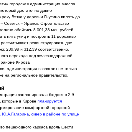
ети» городская администрация внесла
 который достаточно давно
з реку Вятка у деревни Гнусино вплоть до
– Советск – Яранск. Строительство
должно обойтись 8 001,38 млн рублей.
ать пять улиц и построить 11 дорожных
и рассчитывают реконструировать две
т, 239,99 и 312,39 соответственно.
тного перехода под железнодорожной
 районе Кирова
кая администрация возлагает не только
же на региональное правительство.
ий
истрация запланировала бюджет в 2,9
, которые в Кирове
планируется
рмирование комфортной городской
. Ю.
А.Гагарина
,
сквер в районе
по улице
тво пешеходного каркаса вдоль шести