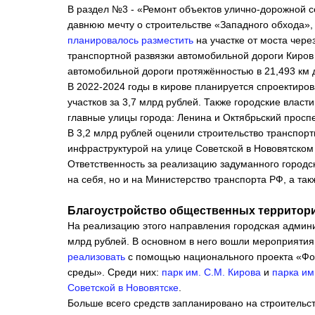
В раздел №3 - «Ремонт объектов улично-дорожной с
давнюю мечту о строительстве «Западного обхода»,
планировалось разместить
на участке от моста чере
транспортной развязки автомобильной дороги Киров 
автомобильной дороги протяжённостью в 21,493 км 
В 2022-2024 годы в кирове планируется спроектиров
участков за 3,7 млрд рублей. Также городские власт
главные улицы города: Ленина и Октябрьский проспек
В 3,2 млрд рублей оценили строительство транспор
инфраструктурой на улице Советской в Нововятском
Ответственность за реализацию задуманного городс
на себя, но и на Министерство транспорта РФ, а так
Благоустройство общественных территор
На реализацию этого направления городская админ
млрд рублей. В основном в него вошли мероприятия
ре
ализовать
с помощью национального проекта «Фо
среды». Среди них:
пар
к им. С.М. Кирова
и
парка им
Советской в Нововятске
.
Больше всего средств запланировано на строительс