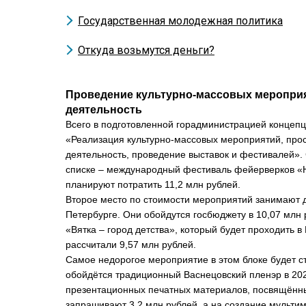
Государственная молодежная политика
Откуда возьмутся деньги?
Проведение культурно-массовых мероприя
деятельность
Всего в подготовленной горадминистрацией концепц
«Реализация культурно-массовых мероприятий, прос
деятельность, проведение выставок и фестивалей».
списке – международный фестиваль фейерверков «Н
планируют потратить 11,2 млн рублей.
Второе место по стоимости мероприятий занимают д
Петербурге. Они обойдутся госбюджету в 10,07 млн 
«Вятка – город детства», который будет проходить в 
рассчитали 9,57 млн рублей.
Самое недорогое мероприятие в этом блоке будет ст
обойдётся традиционный Васнецовский пленэр в 2024
презентационных печатных материалов, посвящённ
запрашивают 3,2 млн рублей, а на создание мульти