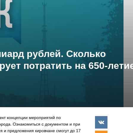
иард рублей. Сколько
ует потратить на 650-лети
ект концепции мероприятий по
орода. Ознакомиться с документом и при
я и предложения кировчане смогут до 17