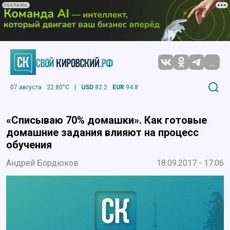
РЕКЛАМА
...
07 августа
22.80°C
|
USD
82.2
EUR
94.8
«Списываю 70% домашки». Как готовые
домашние задания влияют на процесс
обучения
Андрей Бордюков
18.09.2017 - 17:06