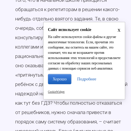
того, что в начальной школе приходится
обращаться к репетиторам в решении какого-
нибудь отдельно взятого задания. Те, в свою
очередь, собирают все свои знания в кучу,
x
Сайт использует cookie
консультируются с интернетом/учебниками/
На сайте используются cookie-файлы и другие
аналогичные технологии. Если, прочитав это
коллегами и выдают максимально
сообщение, вы остаетесь на нашем сайте, это
означает, что вы не возражаете против
рациональное, на их взгляд, решение. А в итоге
использования этих технологий и предоставляете
согласие на обработку ваших персональных
оно оказывается либо неверным, либо
данных с помощью сервисов веб-аналитики.
«притянутым за уши». Итог - заплаканный
Хорошо
Подробнее
ребёнок с двойкой в дневнике и напрочь отбитой
CookieWidget
надеждой на успешное окончание школы. Ну и
как тут без ГДЗ? Чтобы полностью отказаться
от решебников, нужно сначала привести в
порядок саму систему образования, – считает