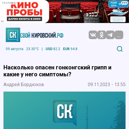
РЕКЛАМА
...
09 августа
23.30°C
|
USD
82.2
EUR
94.8
Насколько опасен гонконгский грипп и
какие у него симптомы?
Андрей Бордюков
09.11.2023 - 13:55