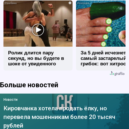
i
Ролик длится пару
За 5 дней исчезнет 
секунд, но вы будете в
самый застарелый
шоке от увиденного
грибок: вот хитрост
Больше новостей
Новости
Кировчанка хотела продать ёлку, но
перевела мошенникам более 20 тысяч
рублей