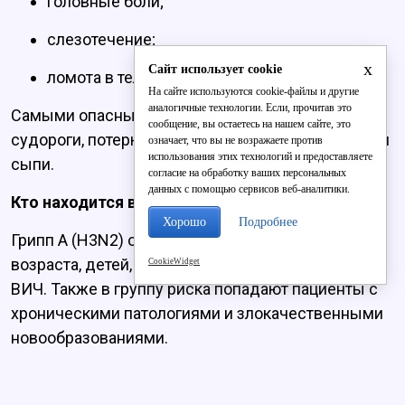
головные боли;
слезотечение;
x
Сайт использует cookie
ломота в теле и мышцах.
На сайте используются cookie-файлы и другие
аналогичные технологии. Если, прочитав это
Самыми опасными симптомами медики считают
сообщение, вы остаетесь на нашем сайте, это
судороги, потерю сознания, рвоту, кровотечения и
означает, что вы не возражаете против
использования этих технологий и предоставляете
сыпи.
согласие на обработку ваших персональных
данных с помощью сервисов веб-аналитики.
Кто находится в группе риска?
Хорошо
Подробнее
Грипп А (H3N2) опасен для людей пожилого
возраста, детей, беременных женщин и людей с
CookieWidget
ВИЧ. Также в группу риска попадают пациенты с
хроническими патологиями и злокачественными
новообразованиями.