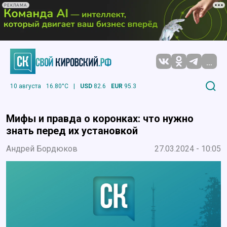
РЕКЛАМА
...
10 августа
16.80°C
|
USD
82.6
EUR
95.3
Мифы и правда о коронках: что нужно
знать перед их установкой
Андрей Бордюков
27.03.2024 - 10:05