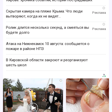
Кирове: хроника событий, истории пострадавших
i
Скрытая камера на пляже Крыма: Что люди
вытворяют, когда их не видят...
i
Ролик длится несколько секунд, а смеяться вы
будете долго
Атака на Нижнекамск 10 августа: сообщается о
пожаре в районе НПЗ
В Кировской области закроют и реорганизуют
шесть школ
i