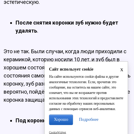
эстетическую.
После снятия коронки зуб нужно будет
удалять
.
Это не так. Были случаи, когда люди приходили с
керамикой, которую носили 10 лет, и зуб был в
хорошем состоянии. Здесь всё зависит от
x
Сайт использует cookie
состояния самого зуба. Если до того как поставить
На сайте используются cookie-файлы и другие
аналогичные технологии. Если, прочитав это
коронку, зуб разваливался, то через 10 лет он,
сообщение, вы остаетесь на нашем сайте, это
вероятно, пойдёт на удаление. При здоровом зубе
означает, что вы не возражаете против
использования этих технологий и предоставляете
коронка защищает его от внешних воздействий.
согласие на обработку ваших персональных
данных с помощью сервисов веб-аналитики.
Хорошо
Подробнее
Под коронкой невозможно лечить кариес
.
CookieWidget