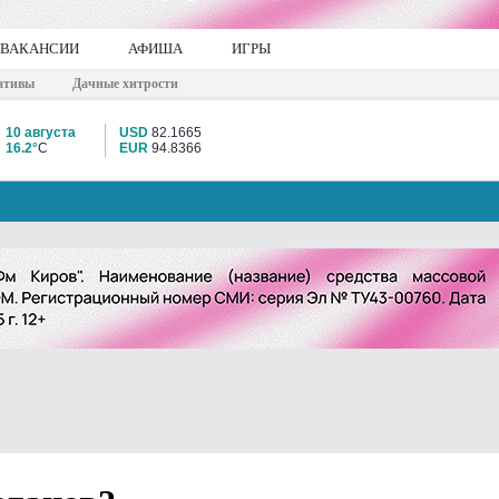
ВАКАНСИИ
АФИША
ИГРЫ
ативы
Дачные хитрости
10 августа
USD
82.1665
16.2°
C
EUR
94.8366