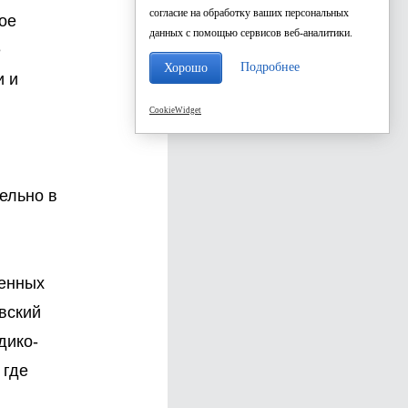
согласие на обработку ваших персональных
кое
данных с помощью сервисов веб-аналитики.
е
Подробнее
Хорошо
и и
CookieWidget
ельно в
венных
вский
дико-
 где