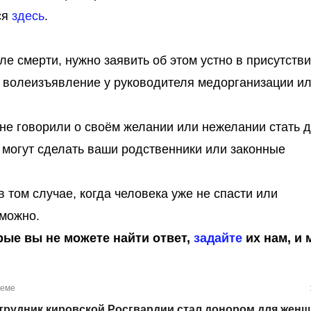
ся
здесь
.
ле смерти, нужно заявить об этом устно в присутств
в волеизъявление у руководителя медорганизации и
а не говорили о своём желании или нежелании стать 
о могут сделать ваши родственники или законные
 том случае, когда человека уже не спасти или
зможно.
орые вы не можете найти ответ,
задайте
их нам, и
теме
трудник кировской Росгвардии стал донором для жен