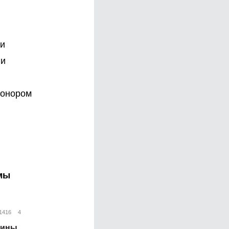
ии
ли
донором
 мы
1416
4
щины,