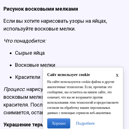
Рисунок восковыми мелками
Если вы хотите нарисовать узоры на яйцах,
используйте восковые мелки.
Что понадобится:
Сырые яйца
Восковые мелки
x
Сайт использует cookie
Красители
На сайте используются cookie-файлы и другие
аналогичные технологии. Если, прочитав это
Процесс
: нарисуйте на сыром яйце узоры
сообщение, вы остаетесь на нашем сайте, это
восковым мелком, погрузите яйцо в раствор
означает, что вы не возражаете против
использования этих технологий и предоставляете
красителя. После окрашивания воск легко
согласие на обработку ваших персональных
снимается, оставляя красивые узоры.
данных с помощью сервисов веб-аналитики.
Хорошо
Подробнее
Украшение термонаклейками