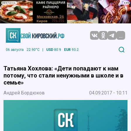
РЕКЛАМА
...
06 августа
22.90°C
|
USD
80.9
EUR
93.2
Татьяна Хохлова: «Дети попадают к нам
потому, что стали ненужными в школе и в
семье»
Андрей Бордюков
04.09.2017 - 10:11