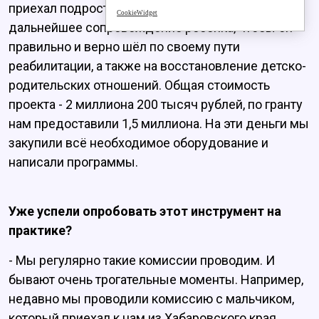
приехал подросток. Всё это направлено на
CookieWidget
дальнейшее сопровождение ребёнка, чтобы он
правильно и верно шёл по своему пути
реабилитации, а также на восстановление детско-
родительских отношений. Общая стоимость
проекта - 2 миллиона 200 тысяч рублей, по гранту
нам предоставили 1,5 миллиона. На эти деньги мы
закупили всё необходимое оборудование и
написали программы.
Уже успели опробовать этот инструмент на
практике?
- Мы регулярно такие комиссии проводим. И
бывают очень трогательные моменты. Например,
недавно мы проводили комиссию с мальчиком,
который приехал к нам из Хабаровского края.