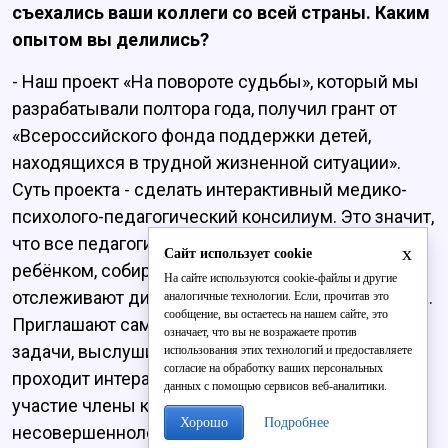
съехались ваши коллеги со всей страны. Каким
опытом вы делились?
- Наш проект «На повороте судьбы», который мы
разрабатывали полтора года, получил грант от
«Всероссийского фонда поддержки детей,
находящихся в трудной жизненной ситуации».
Суть проекта - сделать интерактивный медико-
психолого-педагогический консилиум. Это значит,
что все педагоги, работающие с конкретным
x
Сайт использует cookie
ребёнком, собираются несколько раз в год и
На сайте используются cookie-файлы и другие
отслеживают динамику развития этого подростка.
аналогичные технологии. Если, прочитав это
сообщение, вы остаетесь на нашем сайте, это
Приглашают самого подростка, ставят перед ним
означает, что вы не возражаете против
задачи, выслушивают все его чаяния. Комиссия
использования этих технологий и предоставляете
согласие на обработку ваших персональных
проходит интерактивно: в ней могут принять
данных с помощью сервисов веб-аналитики.
участие члены комиссии по делам
Хорошо
Подробнее
несовершеннолетних из того региона, откуда