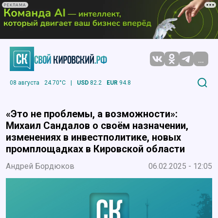
РЕКЛАМА
...
08 августа
24.70°C
|
USD
82.2
EUR
94.8
«Это не проблемы, а возможности»:
Михаил Сандалов о своём назначении,
изменениях в инвестполитике, новых
промплощадках в Кировской области
Андрей Бордюков
06.02.2025 - 12:05