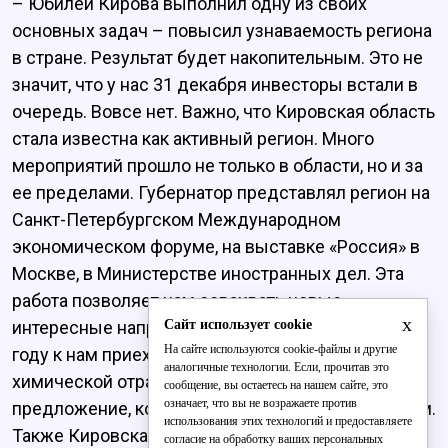
– Юбилей Кирова выполнил одну из своих
основных задач – повысил узнаваемость региона
в стране. Результат будет накопительным. Это не
значит, что у нас 31 декабря инвесторы встали в
очередь. Вовсе нет. Важно, что Кировская область
стала известна как активный регион. Много
мероприятий прошло не только в области, но и за
ее пределами. Губернатор представлял регион на
Санкт-Петербургском Международном
экономическом форуме, на выставке «Россия» в
Москве, в Министерстве иностранных дел. Эта
работа позволяет нам осваивать новые
x
Сайт использует cookie
интересные направления. Например, уже в этом
На сайте используются cookie-файлы и другие
году к нам приехали коллеги по развитию
аналогичные технологии. Если, прочитав это
химической отрасли. У них есть конкретное
сообщение, вы остаетесь на нашем сайте, это
означает, что вы не возражаете против
предложение, которое мы сейчас прорабатываем.
использования этих технологий и предоставляете
Также Кировская область встала в единый строй
согласие на обработку ваших персональных