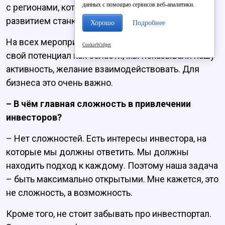
данных с помощью сервисов веб-аналитики.
с регионами, которые будут заниматься
развитием станкостроения.
Хорошо
Подробнее
На всех мероприятиях мы показывали не только
CookieWidget
свой потенциал как области, мы показывали нашу
активность, желание взаимодействовать. Для
бизнеса это очень важно.
– В чём главная сложность в привлечении
инвесторов?
– Нет сложностей. Есть интересы инвестора, на
которые мы должны ответить. Мы должны
находить подход к каждому. Поэтому наша задача
– быть максимально открытыми. Мне кажется, это
не сложность, а возможность.
Кроме того, не стоит забывать про инвестпортал.