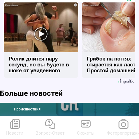
i
Ролик длится пару
Грибок на ногтях
секунд, но вы будете в
стирается как ласт
шоке от увиденного
Простой домашний
метод
Больше новостей
Происшествия
В Лузе загорелся расселённый дом
Новости
Вопрос-Ответ
Сюжеты
Фоторепортаж
год назад