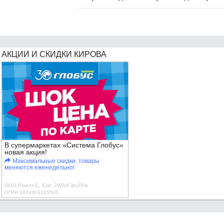
АКЦИИ И СКИДКИ КИРОВА
В супермаркетах «Система Глобус»
новая акция!
Максимальные скидки, товары
меняются еженедельно!
ООО Роксэт-С, Erid: 2W5zFJpyZPw
ОГРН 1024301315500