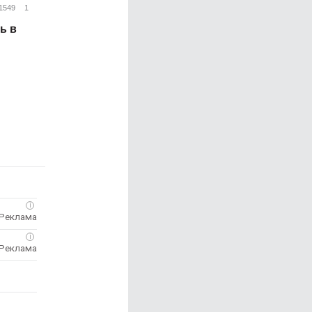
1549
1
ь в
i
i