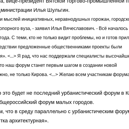
ва, вице-президент Вятской торгово-промышленной 
администрации Илья Шульгин.
 и мыслей инициативных, неравнодушных горожан, городск
опорного вуза, - заявил Илья Вячеславович. - Всё началось
ода. С теми, кто не только видит проблемы, но и готов при
оследствии предложенные общественниками проекты были
». <...> Я рад, что нас поддержали специалисты высочайш
что наш форум станет первым шагом в создании новой
жно, не только Кирова. <...> Желаю всем участникам форум
 это будет не последний урбанистический форум в К
 общероссийский форум малых городов.
м, что в среду параллельно с урбанистическим фор
тка архитектурная».