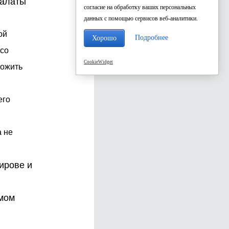
палаты
согласие на обработку ваших персональных
данных с помощью сервисов веб-аналитики.
ой
Подробнее
Хорошо
 со
CookieWidget
ложить
его
а не
ирове и
умом