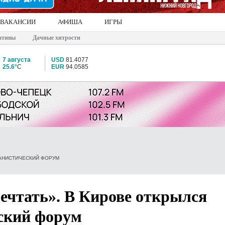
ВАКАНСИИ
АФИША
ИГРЫ
ативы
Дачные хитрости
7 августа
USD
81.4077
25.6°
C
EUR
94.0585
БАНИСТИЧЕСКИЙ ФОРУМ
ечтать». В Кирове открылся
ский форум