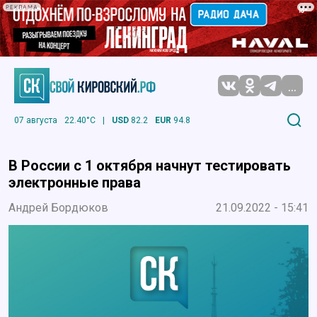
РЕКЛАМА
...
07 августа
22.40°C
|
USD
82.2
EUR
94.8
В России с 1 октября начнут тестировать
электронные права
Андрей Бордюков
21.09.2022 - 15:41