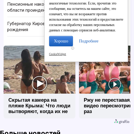
аналогичные технологии. Если, прочитав это
Пенсионные накопления жителей Кировской
сообщение, вы остаетесь на нашем сайте, это
области проиндексировали на 17-19%
означает, что вы не возражаете против
использования этих технологий и предоставляете
Губернатор Кировской области празднует день
согласие на обработку ваших персональных
рождения
данных с помощью сервисов веб-аналитики.
Хорошо
Подробнее
i
CookieWidget
Скрытая камера на
Ржу не переставая, 
пляже Крыма: Что люди
видео пересмотриш
вытворяют, когда их не
раз
видят...
Больше новостей