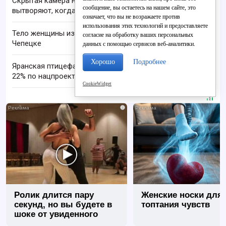
Скрытая камера на пляже Крыма: Что люди
сообщение, вы остаетесь на нашем сайте, это
вытворяют, когда их не видят...
означает, что вы не возражаете против
использования этих технологий и предоставляете
Тело женщины извлекли из реки Вятка в Кирово-
согласие на обработку ваших персональных
Чепецке
данных с помощью сервисов веб-аналитики.
Хорошо
Подробнее
Яранская птицефабрика увеличила выработку на
22% по нацпроекту
CookieWidget
i
Ролик длится пару
Женские носки для
секунд, но вы будете в
топтания чувств
шоке от увиденного