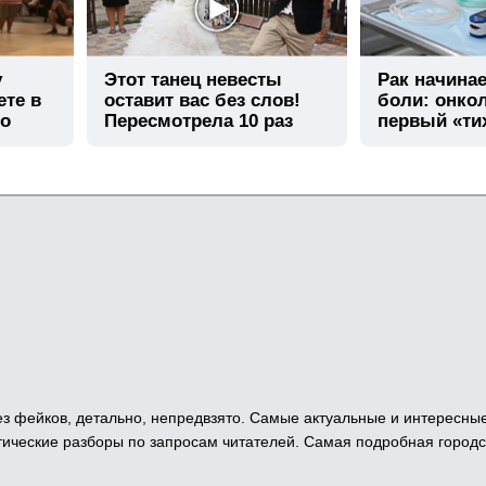
у
Этот танец невесты
Рак начинае
ете в
оставит вас без слов!
боли: онко
го
Пересмотрела 10 раз
первый «ти
болезни
 Без фейков, детально, непредвзято. Самые актуальные и интересны
ические разборы по запросам читателей. Самая подробная городс