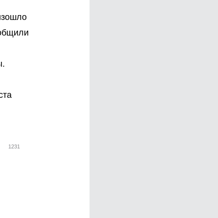
изошло
ообщили
ы.
ста
1231