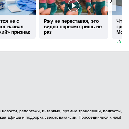
тся не с
Ржу не переставая, это
Что 
лог назвал
видео пересмотришь не
гром
хий» признак
раз
Моск
е новости, репортажи, интервью, прямые трансляции, подкасты,
кая афиша и подборка свежих вакансий. Присоединяйся к нам!