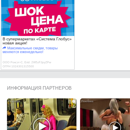
В супермаркетах «Система Глобус»
новая акция!
Максимальные скидки, товары
меняются еженедельно!
ООО Роксэт-С, Erid: 2W5zFJpyZPw
ОГРН 1024301315500
ИНФОРМАЦИЯ ПАРТНЕРОВ
i