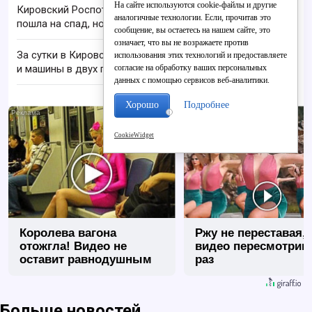
На сайте используются cookie-файлы и другие
Кировский Роспотребнадзор: активность клещей
аналогичные технологии. Если, прочитав это
пошла на спад, но расслабляться рано
сообщение, вы остаетесь на нашем сайте, это
означает, что вы не возражаете против
За сутки в Кировской области сгорели дом, бани
использования этих технологий и предоставляете
согласие на обработку ваших персональных
и машины в двух пожарах
данных с помощью сервисов веб-аналитики.
Хорошо
Подробнее
i
CookieWidget
Королева вагона
Ржу не переставая, 
отожгла! Видео не
видео пересмотриш
оставит равнодушным
раз
Больше новостей