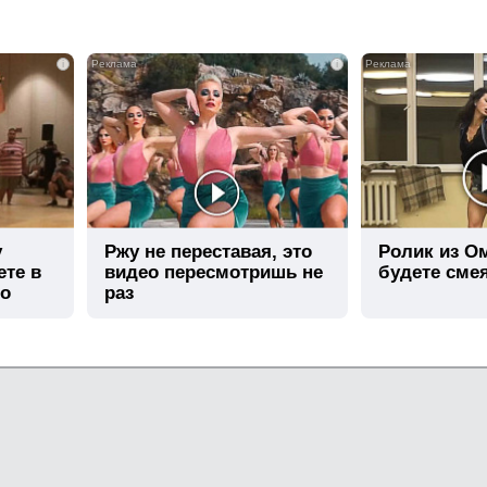
i
i
у
Ржу не переставая, это
Ролик из О
ете в
видео пересмотришь не
будете сме
го
раз