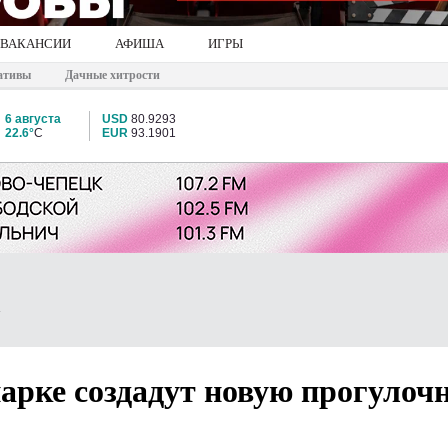
ВАКАНСИИ
АФИША
ИГРЫ
ативы
Дачные хитрости
6 августа
USD
80.9293
22.6°
C
EUR
93.1901
арке создадут новую прогулоч