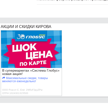
АКЦИИ И СКИДКИ КИРОВА
В супермаркетах «Система Глобус»
новая акция!
Максимальные скидки, товары
меняются еженедельно!
ООО Роксэт-С, Erid: 2W5zFJpyZPw
ОГРН 1024301315500