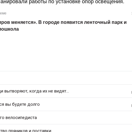
ланировали работы по установке опор освещения.
теме
иров меняется». В городе появится ленточный парк и
лошкола
 вытворяют, когда их не видят...
ся вы будете долго
его велосипедиста
тво пряников и поставки