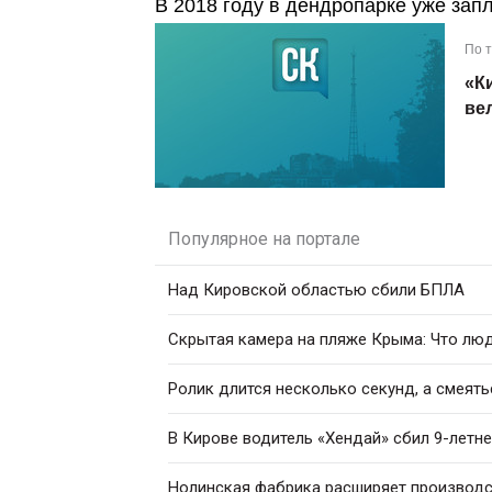
В 2018 году в дендропарке уже зап
По 
«К
ве
Популярное на портале
Над Кировской областью сбили БПЛА
Скрытая камера на пляже Крыма: Что люди
Ролик длится несколько секунд, а смеять
В Кирове водитель «Хендай» сбил 9-летн
Нолинская фабрика расширяет производс