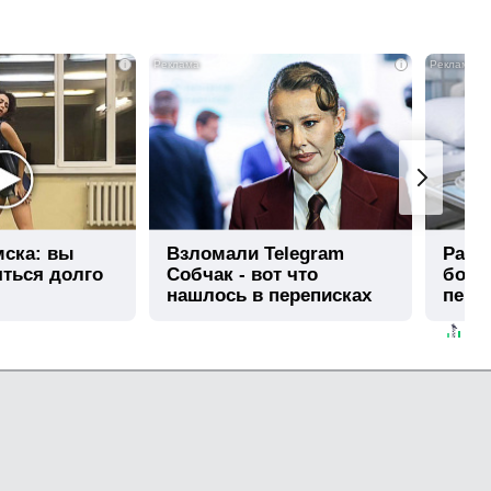
i
i
мска: вы
Взломали Telegram
Рак н
яться долго
Собчак - вот что
боли
нашлось в переписках
перв
боле