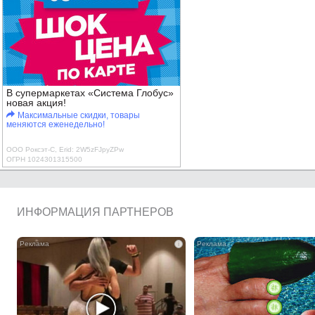
В супермаркетах «Система Глобус»
новая акция!
Максимальные скидки, товары
меняются еженедельно!
ООО Роксэт-С, Erid: 2W5zFJpyZPw
ОГРН 1024301315500
ИНФОРМАЦИЯ ПАРТНЕРОВ
i