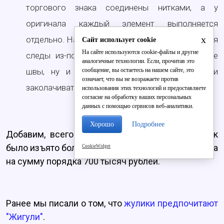
торгового знака соединены нитками, а у
оригинала каждый элемент выполняется
x
отдельно. На кроссовках бренда "NIKE" имеются
Сайт использует cookie
На сайте используются cookie-файлы и другие
следы из-под клея, торчащие нитки, неровные
аналогичные технологии. Если, прочитав это
сообщение, вы остаетесь на нашем сайте, это
швы, ну и подошва, которой можно гвозди
означает, что вы не возражаете против
заколачивать, - отметил Алексей Леванов.
использования этих технологий и предоставляете
согласие на обработку ваших персональных
данных с помощью сервисов веб-аналитики.
Хорошо
Подробнее
Добавим, всего в 2016 году за время проверок
было изъято более полутора тысяч единиц товара
CookieWidget
на сумму порядка 700 тысяч рублей.
Ранее мы писали о том, что
жулики предпочитают
"Жигули"
.