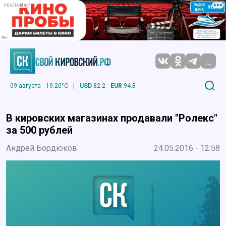
РЕКЛАМА
...
09 августа
19.20°C
|
USD
82.2
EUR
94.8
В кировских магазинах продавали "Ролекс"
за 500 рублей
Андрей Бордюков
24.05.2016 - 12:58