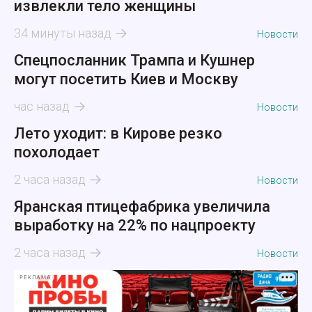
извлекли тело женщины
34 минуты назад
Новости
Спецпосланник Трампа и Кушнер
могут посетить Киев и Москву
час назад
Новости
Лето уходит: в Кирове резко
похолодает
2 часа назад
Новости
Яранская птицефабрика увеличила
выработку на 22% по нацпроекту
2 часа назад
Новости
РЕКЛАМА