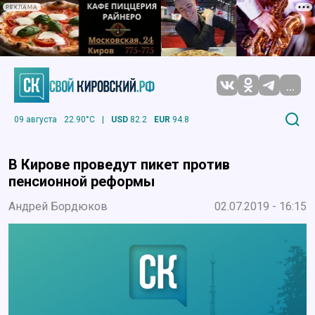
РЕКЛАМА
...
09 августа
22.90°C
|
USD
82.2
EUR
94.8
В Кирове проведут пикет против
пенсионной реформы
Андрей Бордюков
02.07.2019 - 16:15