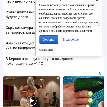
что известно на сегодня
На сайте используются cookie-файлы и другие
аналогичные технологии. Если, прочитав это
i
Ролик длится несколько секунд, а смеяться вы
сообщение, вы остаетесь на нашем сайте, это
будете долго
означает, что вы не возражаете против
использования этих технологий и предоставляете
i
согласие на обработку ваших персональных
Скрытая камера на пляже Крыма: Что люди
данных с помощью сервисов веб-аналитики.
вытворяют, когда их не видят...
Хорошо
Подробнее
Яранская птицефабрика увеличила выработку на
22% по нацпроекту
CookieWidget
В Кирове в середине августа ожидается
похолодание до +17 C
i