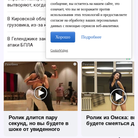
сообщение, вы остаетесь на нашем сайте, это
вытворяют, когда их не видят...
означает, что вы не возражаете против
использования этих технологий и предоставляете
В Кировской области осуждён водитель
согласие на обработку ваших персональных
грузовика, из-за которого в ДТП погиб человек
данных с помощью сервисов веб-аналитики.
Хорошо
Подробнее
В Геленджике закрыли все пляжи из-за угрозы
атаки БПЛА
CookieWidget
i
Ролик длится пару
Ролик из Омска: вы
секунд, но вы будете в
будете смеяться до
шоке от увиденного