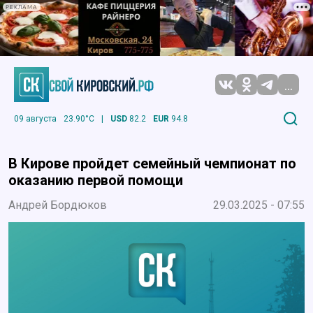
РЕКЛАМА
...
09 августа
23.90°C
|
USD
82.2
EUR
94.8
В Кирове пройдет семейный чемпионат по
оказанию первой помощи
Андрей Бордюков
29.03.2025 - 07:55