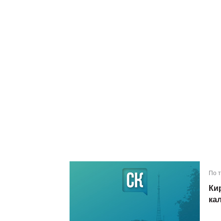
По 
Ки
ка