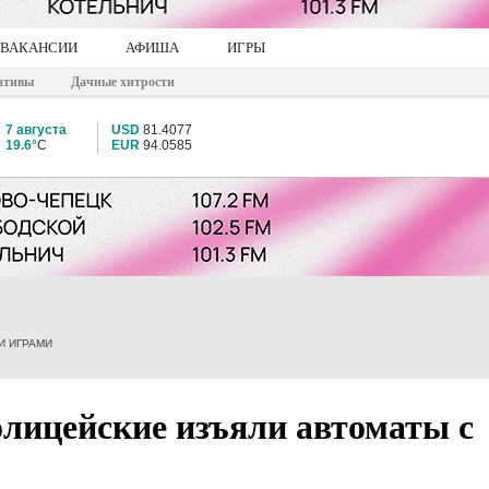
ВАКАНСИИ
АФИША
ИГРЫ
ативы
Дачные хитрости
7 августа
USD
81.4077
19.6°
C
EUR
94.0585
И ИГРАМИ
олицейские изъяли автоматы с