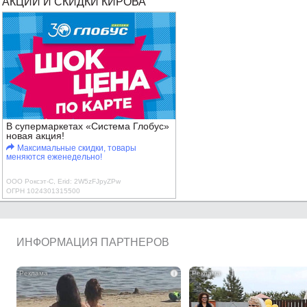
АКЦИИ И СКИДКИ КИРОВА
В супермаркетах «Система Глобус»
новая акция!
Максимальные скидки, товары
меняются еженедельно!
ООО Роксэт-С, Erid: 2W5zFJpyZPw
ОГРН 1024301315500
ИНФОРМАЦИЯ ПАРТНЕРОВ
i