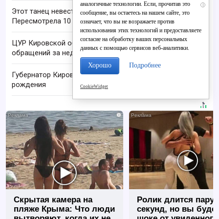
аналогичные технологии. Если, прочитав это
i
Этот танец невесты оставит вас без слов!
сообщение, вы остаетесь на нашем сайте, это
Пересмотрела 10 раз
означает, что вы не возражаете против
использования этих технологий и предоставляете
согласие на обработку ваших персональных
ЦУР Кировской области обработал 1655
данных с помощью сервисов веб-аналитики.
обращений за неделю
Хорошо
Подробнее
Губернатор Кировской области празднует день
рождения
CookieWidget
i
Скрытая камера на
Ролик длится пару
пляже Крыма: Что люди
секунд, но вы будет
вытворяют, когда их не
шоке от увиденного