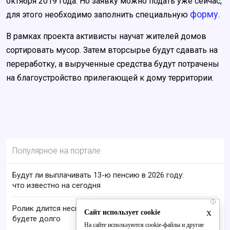
октября 2019 года. Но заявку можно подать уже сейчас,
форму
для этого необходимо заполнить специальную
.
В рамках проекта активисты научат жителей домов
сортировать мусор. Затем вторсырье будут сдавать на
переработку, а вырученные средства будут потрачены
на благоустройство прилегающей к дому территории.
Популярное на портале
Будут ли выплачивать 13-ю пенсию в 2026 году:
что известно на сегодня
i
Ролик длится несколько секунд, а смеяться вы
x
Сайт использует cookie
будете долго
На сайте используются cookie-файлы и другие