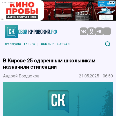
РЕКЛАМА
...
09 августа
17.10°C
|
USD
82.2
EUR
94.8
В Кирове 25 одаренным школьникам
назначили стипендии
Андрей Бордюков
21.05.2025 - 06:50