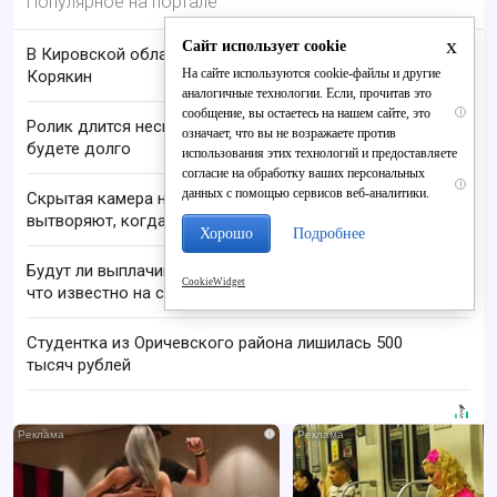
Популярное на портале
x
Сайт использует cookie
В Кировской области пропал 68-летний Анатолий
На сайте используются cookie-файлы и другие
Корякин
аналогичные технологии. Если, прочитав это
сообщение, вы остаетесь на нашем сайте, это
i
Ролик длится несколько секунд, а смеяться вы
означает, что вы не возражаете против
будете долго
использования этих технологий и предоставляете
согласие на обработку ваших персональных
i
данных с помощью сервисов веб-аналитики.
Скрытая камера на пляже Крыма: Что люди
вытворяют, когда их не видят...
Хорошо
Подробнее
Будут ли выплачивать 13-ю пенсию в 2026 году:
CookieWidget
что известно на сегодня
Студентка из Оричевского района лишилась 500
тысяч рублей
i