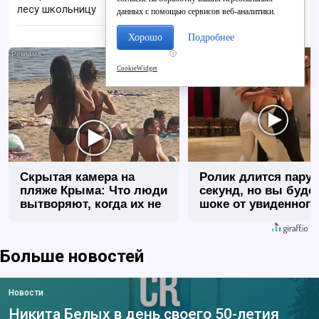
лесу школьницу
данных с помощью сервисов веб-аналитики.
Хорошо
Подробнее
i
CookieWidget
Скрытая камера на
Ролик длится пару
пляже Крыма: Что люди
секунд, но вы будет
вытворяют, когда их не
шоке от увиденного
видят...
Больше новостей
Новости
Никита Белых в день своего 50-летия