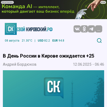
РЕКЛАМА
...
08 августа
21.30°C
|
USD
82.2
EUR
94.8
В День России в Кирове ожидается +25
Андрей Бордюков
12.06.2025 - 06:46