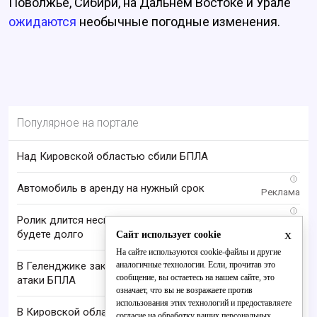
Поволжье, Сибири, на Дальнем Востоке и Урале
ожидаются
необычные погодные изменения.
Популярное на портале
Над Кировской областью сбили БПЛА
i
Автомобиль в аренду на нужный срок
i
Ролик длится несколько секунд, а смеяться вы
x
будете долго
Сайт использует cookie
На сайте используются cookie-файлы и другие
аналогичные технологии. Если, прочитав это
В Геленджике закрыли все пляжи из-за угрозы
сообщение, вы остаетесь на нашем сайте, это
атаки БПЛА
означает, что вы не возражаете против
использования этих технологий и предоставляете
В Кировской области нашли заблудившуюся в
согласие на обработку ваших персональных