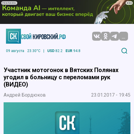
РЕКЛАМА
...
09 августа
23.30°C
|
USD
82.2
EUR
94.8
Участник мотогонок в Вятских Полянах
угодил в больницу с переломами рук
(ВИДЕО)
Андрей Бордюков
23.01.2017 - 19:45