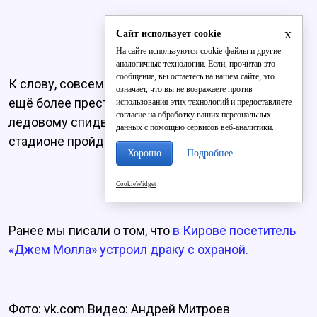
x
Сайт использует cookie
На сайте используются cookie-файлы и другие
аналогичные технологии. Если, прочитав это
сообщение, вы остаетесь на нашем сайте, это
К слову, совсем скоро Вятские Поляны примут
означает, что вы не возражаете против
ещё более престижные соревнования по
использования этих технологий и предоставляете
согласие на обработку ваших персональных
ледовому спидвею. 11-12 февраля на этом же
данных с помощью сервисов веб-аналитики.
стадионе пройдет финал Кубка России.
Хорошо
Подробнее
CookieWidget
Ранее мы писали о том, что
в Кирове посетитель
«Джем Молла» устроил драку с охраной.
Фото: vk.com Видео: Андрей Митроев