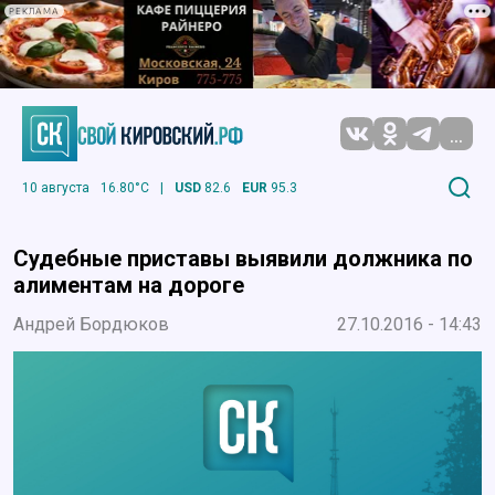
РЕКЛАМА
...
10 августа
16.80°C
|
USD
82.6
EUR
95.3
Судебные приставы выявили должника по
алиментам на дороге
Андрей Бордюков
27.10.2016 - 14:43