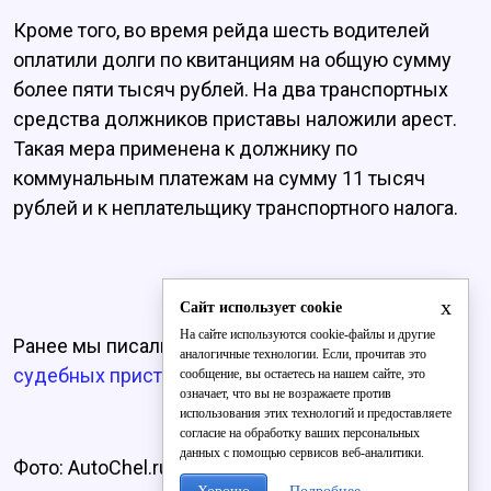
Кроме того, во время рейда шесть водителей
оплатили долги по квитанциям на общую сумму
более пяти тысяч рублей. На два транспортных
средства должников приставы наложили арест.
Такая мера применена к должнику по
коммунальным платежам на сумму 11 тысяч
рублей и к неплательщику транспортного налога.
x
Сайт использует cookie
На сайте используются cookie-файлы и другие
Ранее мы писали, что
кировчанин попросил
аналогичные технологии. Если, прочитав это
судебных приставов сделать его должником.
сообщение, вы остаетесь на нашем сайте, это
означает, что вы не возражаете против
использования этих технологий и предоставляете
согласие на обработку ваших персональных
данных с помощью сервисов веб-аналитики.
Фото: AutoChel.ru