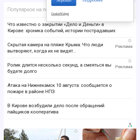
Хорошо
Подробнее
Популярное на портале
CookieWidget
Что известно о закрытии «Дело и Деньги» в
Кирове: хроника событий, истории пострадавших
i
Скрытая камера на пляже Крыма: Что люди
вытворяют, когда их не видят...
i
Ролик длится несколько секунд, а смеяться вы
будете долго
Атака на Нижнекамск 10 августа: сообщается о
пожаре в районе НПЗ
В Кирове возбудили дело после обращений
пайщиков кооператива
i