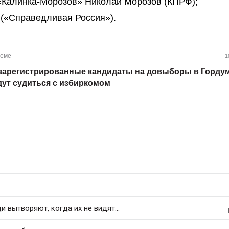
«Калинка-Морозов» Николай Морозов (КПРФ);
(«Справедливая Россия»).
теме
1
зарегистрированные кандидаты на довыборы в Горду
дут судиться с избиркомом
 вытворяют, когда их не видят...