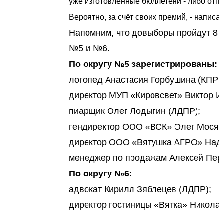
уже изготовленные бюллетени - либо от
Вероятно, за счёт своих премий, - напис
Напомним, что довыборы пройдут 8
№5 и №6.
По округу №5 зарегистрированы:
логопед Анастасия Горбушина (КПР
директор МУП «Кировсвет» Виктор 
пиарщик Олег Лодыгин (ЛДПР);
гендиректор ООО «ВСК» Олег Мосяг
директор ООО «Вятушка АГРО» Над
менеджер по продажам Алексей Пе
По округу №6:
адвокат Кирилл Зяблецев (ЛДПР);
директор гостиницы «Вятка» Никола