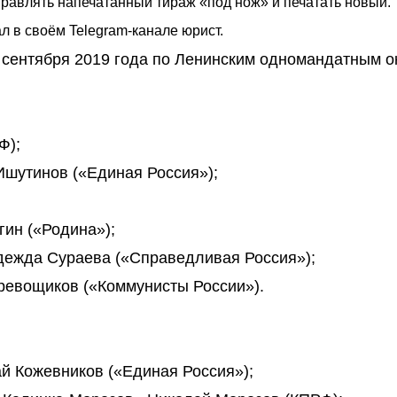
правлять напечатанный тираж «под нож» и печатать новый.
ал в своём Telegram-канале юрист.
 сентября 2019 года по Ленинским одномандатным о
Ф);
Ишутинов («Единая Россия»);
ин («Родина»);
ежда Сураева («Справедливая Россия»);
ревощиков («Коммунисты России»).
й Кожевников («Единая Россия»);