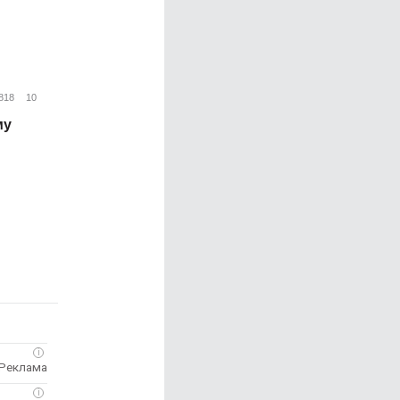
818
10
му
i
i