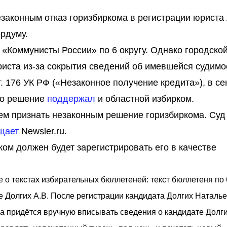
законным отказ горизбиркома в регистрации юриста
рдуму.
 «Коммунисты России» по 6 округу. Однако городско
риста из-за сокрытия сведений об имевшейся судимо
т. 176 УК РФ («Незаконное получение кредита»), в с
то решение
поддержал
и областной избирком.
ием признать незаконным решение горизбиркома. Суд
щает
Newsler.ru.
ком должен будет зарегистрировать его в качестве
 о текстах избирательных бюллетеней: текст бюллетеня по 
е Долгих А.В. После регистрации кандидата Долгих Наталье
 придётся вручную вписывать сведения о кандидате Долгих