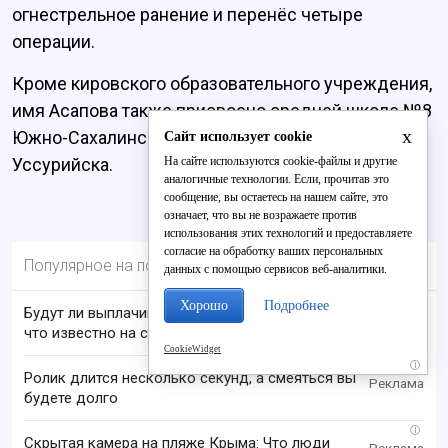
огнестрельное ранение и перенёс четыре
операции.
Кроме кировского образовательного учреждения,
имя Асапова также присвоено средней школе №8
x
Южно-Сахалинска и средней школе №25
Сайт использует cookie
На сайте используются cookie-файлы и другие
Уссурийска.
аналогичные технологии. Если, прочитав это
сообщение, вы остаетесь на нашем сайте, это
означает, что вы не возражаете против
использования этих технологий и предоставляете
согласие на обработку ваших персональных
Популярное на портале
данных с помощью сервисов веб-аналитики.
Хорошо
Подробнее
Будут ли выплачивать 13-ю пенсию в 2026 году:
что известно на сегодня
CookieWidget
i
Ролик длится несколько секунд, а смеяться вы
будете долго
i
Скрытая камера на пляже Крыма: Что люди