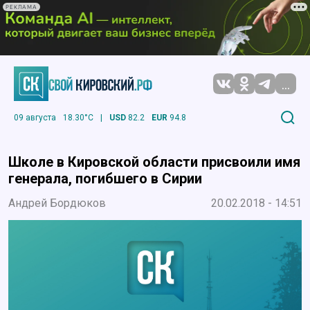
РЕКЛАМА
...
09 августа
18.30°C
|
USD
82.2
EUR
94.8
Школе в Кировской области присвоили имя
генерала, погибшего в Сирии
Андрей Бордюков
20.02.2018 - 14:51