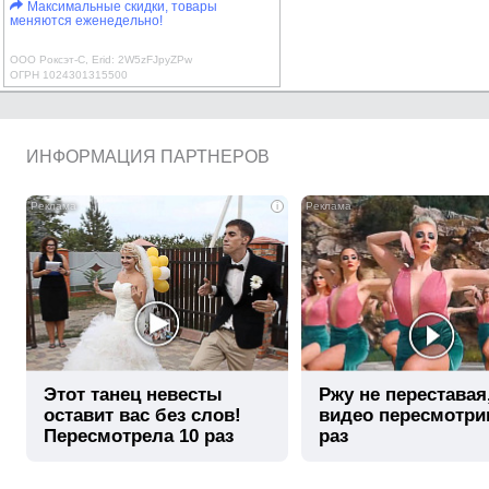
Максимальные скидки, товары
меняются еженедельно!
ООО Роксэт-С, Erid: 2W5zFJpyZPw
ОГРН 1024301315500
ИНФОРМАЦИЯ ПАРТНЕРОВ
i
Этот танец невесты
Ржу не переставая
оставит вас без слов!
видео пересмотри
Пересмотрела 10 раз
раз