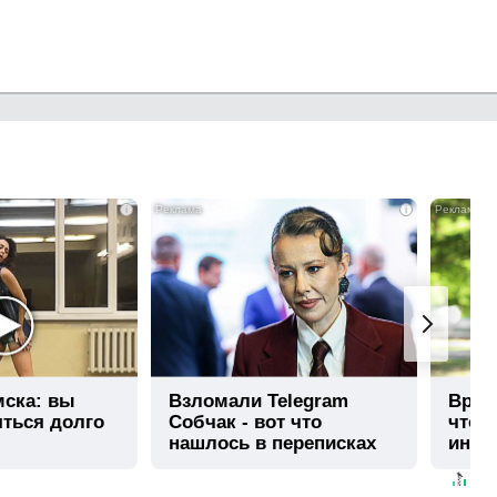
i
i
мска: вы
Взломали Telegram
Врач 
яться долго
Собчак - вот что
чтоб
нашлось в переписках
инфа
лето