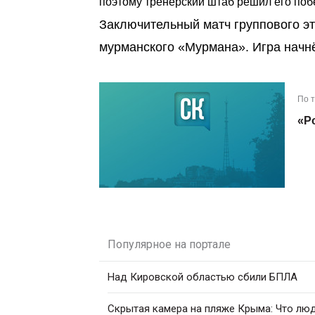
поэтому тренерский штаб решил его побе
Заключительный матч группового эт
мурманского «Мурмана». Игра начнё
По 
«Р
Популярное на портале
Над Кировской областью сбили БПЛА
Скрытая камера на пляже Крыма: Что люди