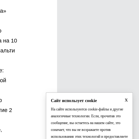
на»
ю
 на 10
нальти
е:
вой
x
р
Сайт использует cookie
тие 2
На сайте используются cookie-файлы и другие
аналогичные технологии. Если, прочитав это
сообщение, вы остаетесь на нашем сайте, это
,
означает, что вы не возражаете против
использования этих технологий и предоставляете