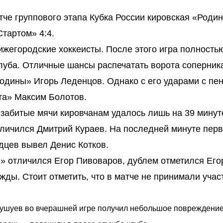
атче группового этапа Кубка России кировская «Роди
тартом» 4:4.
нижегородские хоккеисты. После этого игра полность
луба. Отличные шансы распечатать ворота соперника
Родины» Игорь Леденцов. Однако с его ударами с пе
та» Максим Болотов.
забитые мячи кировчанам удалось лишь на 39 минут
тличился Дмитрий Кураев. На последней минуте пер
дцев вывел Денис Котков.
» отличился Егор Пивоваров, дублем отметился Его
жды. Стоит отметить, что в матче не принимали учас
ушуев во вчерашней игре получил небольшое повреждение