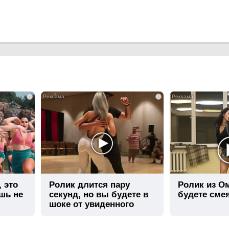
i
i
, это
Ролик длится пару
Ролик из О
шь не
секунд, но вы будете в
будете сме
шоке от увиденного