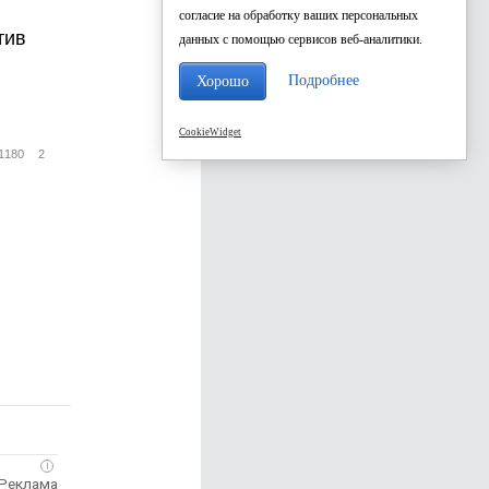
согласие на обработку ваших персональных
тив
данных с помощью сервисов веб-аналитики.
Подробнее
Хорошо
CookieWidget
1180
2
i