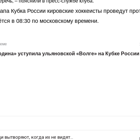
речь, – пояснили в пресс-службе клуба.
апа Кубка России кировские хоккеисты проведут про
тся в 08:30 по московскому времени.
теме
одина» уступила ульяновской «Волге» на Кубке России
 вытворяют, когда их не видят...