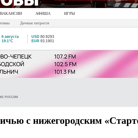
ВАКАНСИИ
АФИША
ИГРЫ
ативы
Дачные хитрости
6 августа
USD
80.9293
19.1°
C
EUR
93.1901
КЕ РОССИИ
ничью с нижегородским «Старт