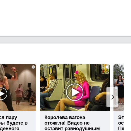
i
i
ся пару
Королева вагона
Этот
вы будете в
отожгла! Видео не
остав
иденного
оставит равнодушным
Пере