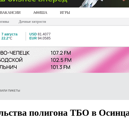
ВАКАНСИИ
АФИША
ИГРЫ
ативы
Дачные хитрости
7 августа
USD
81.4077
22.2°
C
EUR
94.0585
ВИЛИ ПИКЕТЫ
льства полигона ТБО в Осинц