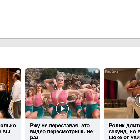
i
i
колько
Ржу не переставая, это
Ролик длит
я вы
видео пересмотришь не
секунд, но 
раз
шоке от ув