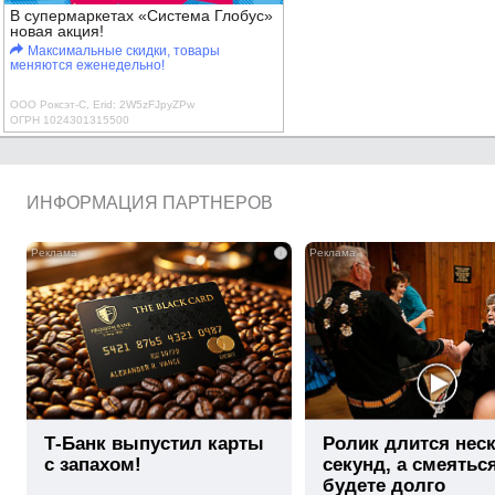
В супермаркетах «Система Глобус»
новая акция!
Максимальные скидки, товары
меняются еженедельно!
ООО Роксэт-С, Erid: 2W5zFJpyZPw
ОГРН 1024301315500
ИНФОРМАЦИЯ ПАРТНЕРОВ
i
Т-Банк выпустил карты
Ролик длится нес
с запахом!
секунд, а смеятьс
будете долго