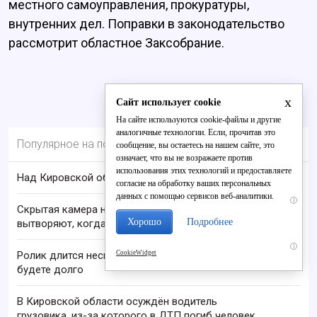
местного самоуправления, прокуратуры,
внутренних дел. Поправки в законодательство
рассмотрит областное Заксобрание.
x
Сайт использует cookie
На сайте используются cookie-файлы и другие
аналогичные технологии. Если, прочитав это
Популярное на портале
сообщение, вы остаетесь на нашем сайте, это
означает, что вы не возражаете против
использования этих технологий и предоставляете
Над Кировской областью сбили БПЛА
согласие на обработку ваших персональных
данных с помощью сервисов веб-аналитики.
i
Скрытая камера на пляже Крыма: Что люди
Хорошо
Подробнее
вытворяют, когда их не видят...
i
CookieWidget
Ролик длится несколько секунд, а смеяться вы
будете долго
В Кировской области осуждён водитель
грузовика, из-за которого в ДТП погиб человек