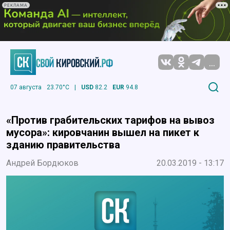
РЕКЛАМА
...
07 августа
23.70°C
|
USD
82.2
EUR
94.8
«Против грабительских тарифов на вывоз
мусора»: кировчанин вышел на пикет к
зданию правительства
Андрей Бордюков
20.03.2019 - 13:17