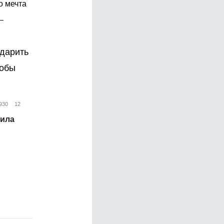
о мечта
–
одарить
тобы
930
12
сила