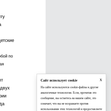
чту
а
детские
обой по
ая
x
ят
Сайт использует cookie
 двух
На сайте используются cookie-файлы и другие
аналогичные технологии. Если, прочитав это
рии
сообщение, вы остаетесь на нашем сайте, это
да
означает, что вы не возражаете против
использования этих технологий и предоставляете