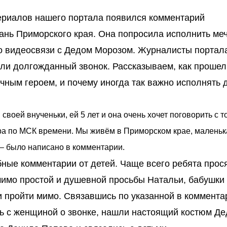
териалов нашего портала появился комментарий
ань Приморского края. Она попросила исполнить ме
по видеосвязи с Дедом Морозом. Журналисты портал
али долгожданный звонок. Рассказываем, как прошел
чным героем, и почему иногда так важно исполнять 
воей внученьки, ей 5 лет и она очень хочет поговорить с т
утра по МСК времени. Мы живём в Приморском крае, маленьк
 – было написано в комментарии.
ные комментарии от детей. Чаще всего ребята прос
мимо простой и душевной просьбы Натальи, бабушки
 пройти мимо. Связавшись по указанной в коммента
сь с женщиной о звонке, нашли настоящий костюм Де