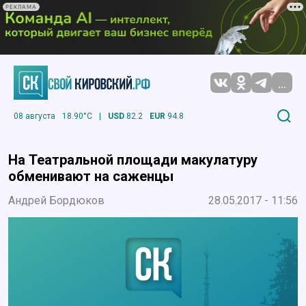
РЕКЛАМА
...
08 августа
18.90°C
|
USD
82.2
EUR
94.8
На Театральной площади макулатуру
обменивают на саженцы
Андрей Бордюков
28.05.2017 - 11:56