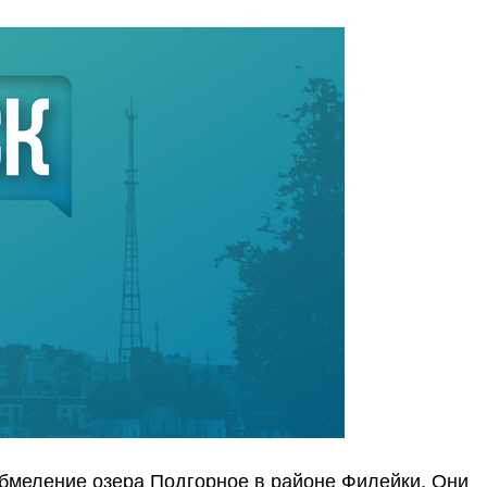
бмеление озера Подгорное в районе Филейки. Они