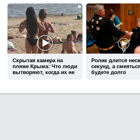
i
Скрытая камера на
Ролик длится нес
пляже Крыма: Что люди
секунд, а смеятьс
вытворяют, когда их не
будете долго
видят...