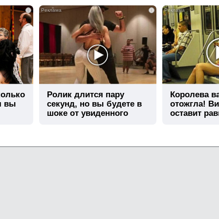
i
i
колько
Ролик длится пару
Королева в
я вы
секунд, но вы будете в
отожгла! Ви
шоке от увиденного
оставит ра