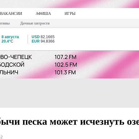
ВАКАНСИИ
АФИША
ИГРЫ
ативы
Дачные хитрости
8 августа
USD
82.1665
20.4°
C
EUR
94.8366
бычи песка может исчезнуть оз
42