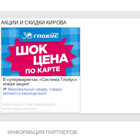
АКЦИИ И СКИДКИ КИРОВА
В супермаркетах «Система Глобус»
новая акция!
Максимальные скидки, товары
меняются еженедельно!
ООО Роксэт-С, Erid: 2W5zFJpyZPw
ОГРН 1024301315500
ИНФОРМАЦИЯ ПАРТНЕРОВ