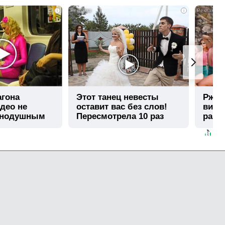
i
i
агона
Этот танец невесты
Ржу н
део не
оставит вас без слов!
виде
внодушным
Пересмотрела 10 раз
раз