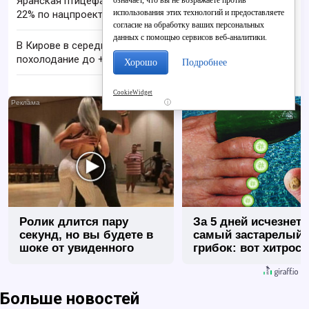
Яранская птицефабрика увеличила выработку на
означает, что вы не возражаете против
использования этих технологий и предоставляете
22% по нацпроекту
согласие на обработку ваших персональных
данных с помощью сервисов веб-аналитики.
В Кирове в середине августа ожидается
похолодание до +17 C
Хорошо
Подробнее
CookieWidget
i
Ролик длится пару
За 5 дней исчезнет 
секунд, но вы будете в
самый застарелый
шоке от увиденного
грибок: вот хитрост
Больше новостей