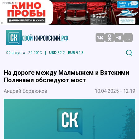
РЕКЛАМА
...
09 августа
22.90°C
|
USD
82.2
EUR
94.8
На дороге между Малмыжем и Вятскими
Полянами обследуют мост
Андрей Бордюков
10.04.2025 - 12:19