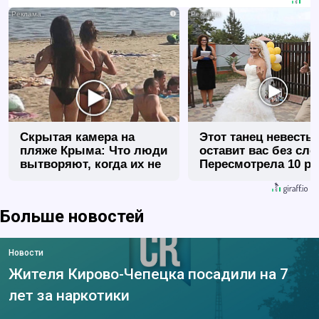
i
Скрытая камера на
Этот танец невесты
пляже Крыма: Что люди
оставит вас без сло
вытворяют, когда их не
Пересмотрела 10 ра
видят...
Больше новостей
Новости
Жителя Кирово-Чепецка посадили на 7
лет за наркотики