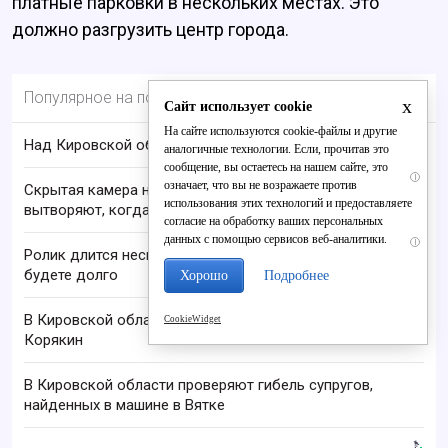
платные парковки в нескольких местах. Это
должно разгрузить центр города.
Популярное на портале
x
Сайт использует cookie
На сайте используются cookie-файлы и другие
Над Кировской областью сбили БПЛА
аналогичные технологии. Если, прочитав это
сообщение, вы остаетесь на нашем сайте, это
i
означает, что вы не возражаете против
Скрытая камера на пляже Крыма: Что люди
использования этих технологий и предоставляете
вытворяют, когда их не видят...
согласие на обработку ваших персональных
данных с помощью сервисов веб-аналитики.
i
Ролик длится несколько секунд, а смеяться вы
будете долго
Хорошо
Подробнее
В Кировской области пропал 68-летний Анатолий
CookieWidget
Корякин
В Кировской области проверяют гибель супругов,
найденных в машине в Вятке