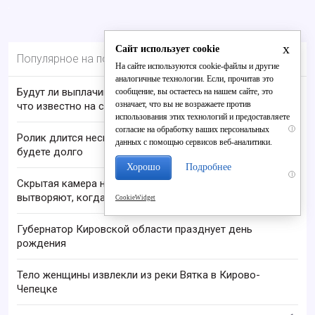
x
Сайт использует cookie
Популярное на портале
На сайте используются cookie-файлы и другие
аналогичные технологии. Если, прочитав это
Будут ли выплачивать 13-ю пенсию в 2026 году:
сообщение, вы остаетесь на нашем сайте, это
означает, что вы не возражаете против
что известно на сегодня
использования этих технологий и предоставляете
согласие на обработку ваших персональных
i
Ролик длится несколько секунд, а смеяться вы
данных с помощью сервисов веб-аналитики.
будете долго
Хорошо
Подробнее
i
Скрытая камера на пляже Крыма: Что люди
вытворяют, когда их не видят...
CookieWidget
Губернатор Кировской области празднует день
рождения
Тело женщины извлекли из реки Вятка в Кирово-
Чепецке