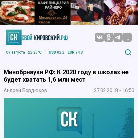
РЕКЛАМА
...
09 августа
22.20°C
|
USD
82.2
EUR
94.8
Минобрнауки РФ: К 2020 году в школах не
будет хватать 1,6 млн мест
Андрей Бордюков
27.02.2018 - 16:50